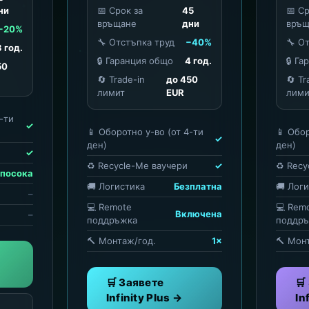
ни
📅 Срок за
45
📅 С
връщане
дни
връщ
−20%
🔧 Отстъпка труд
−40%
🔧 О
3 год.
🔒 Гаранция общо
4 год.
🔒 Г
50
🔄 Trade-in
до 450
🔄 Tr
лимит
EUR
лими
-ти
✓
📱 Оборотно у-во (от 4-ти
📱 Обор
✓
ден)
ден)
✓
♻️ Recycle-Me ваучери
✓
♻️ Rec
/посока
🚚 Логистика
Безплатна
🚚 Лог
–
💻 Remote
💻 Rem
Включена
–
поддръжка
поддр
🔨 Монтаж/год.
1×
🔨 Мон
🛒 Заявете
🛒
Infinity Plus →
In