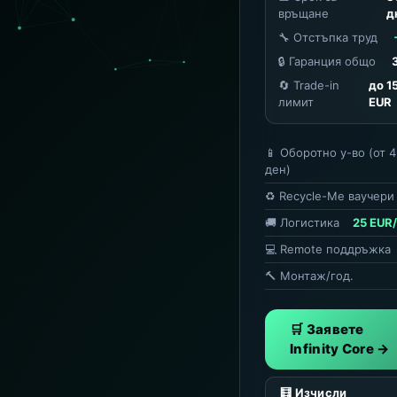
връщане
д
🔧 Отстъпка труд
🔒 Гаранция общо
🔄 Trade-in
до 1
лимит
EUR
📱 Оборотно у-во (от 4
ден)
♻️ Recycle-Me ваучери
🚚 Логистика
25 EUR
💻 Remote поддръжка
🔨 Монтаж/год.
🛒 Заявете
Infinity Core →
🧮 Изчисли