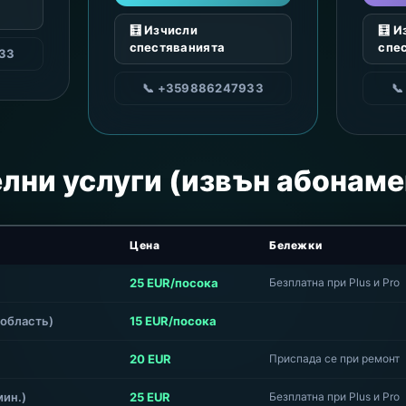
🧮 Изчисли
🧮 И
спестяванията
спе
33
📞 +359886247933

лни услуги (извън абонаме
Цена
Бележки
25 EUR/посока
Безплатна при Plus и Pro
 область)
15 EUR/посока
20 EUR
Приспада се при ремонт
мин.)
25 EUR
Безплатна при Plus и Pro