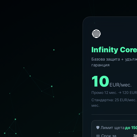
🔵
Infinity Cor
Базова защита + удъл
гаранция
10
EUR/мес.
Промо 12 мес. → 120 EUR
Стандартна: 25 EUR/мес.
мес.
🛡️ Лимит щета
до 15
📅 Срок за
3