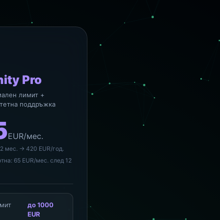
nity Pro
ален лимит +
тетна поддръжка
5
EUR/мес.
2 мес. → 420 EUR/год.
тна: 65 EUR/мес. след 12
имит
до 1000
а
EUR