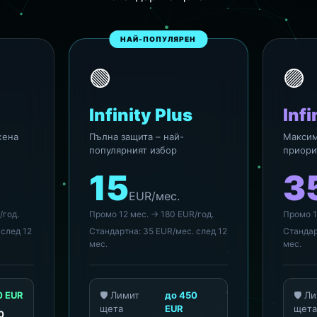
НАЙ-ПОПУЛЯРЕН
🟢
🟣
e
Infinity Plus
Infi
жена
Пълна защита – най-
Максим
популярният избор
приори
15
3
EUR/мес.
/год.
Промо 12 мес. → 180 EUR/год.
Промо 1
 след 12
Стандартна: 35 EUR/мес. след 12
Стандар
мес.
мес.
0 EUR
🛡️ Лимит
до 450
🛡️ Л
щета
EUR
щет
0