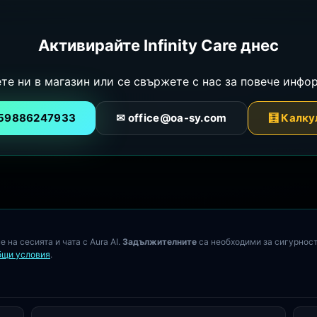
Активирайте Infinity Care днес
те ни в магазин или се свържете с нас за повече инфо
359886247933
✉ office@oa-sy.com
🧮 Калку
 на сесията и чата с Aura AI.
Задължителните
са необходими за сигурност
бщи условия
.