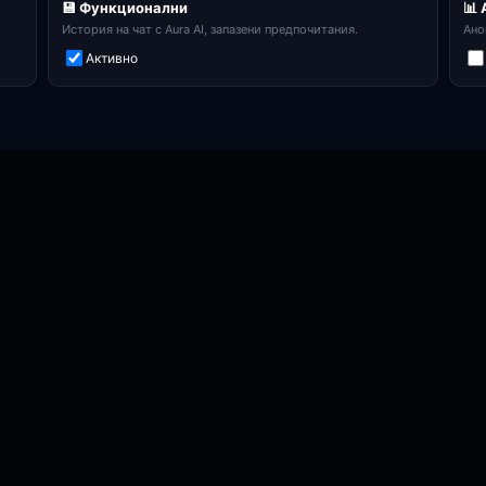
💾 Функционални
📊
История на чат с Aura AI, запазени предпочитания.
Ано
Активно