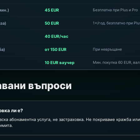
мин.)
45 EUR
Безплатна при Plus и Pro
за)
50 EUR
1×/год. безплатно при Plus
)
40 EUR/час
ба)
от 150 EUR
При невръщане
10 EUR ваучер
Мин. покупка 60 EUR, вал
авани въпроси
овка ли е?
говска абонаментна услуга, не застраховка. Не покриваме кражба ил
имита.