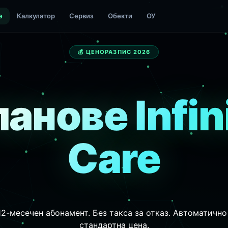
е
Калкулатор
Сервиз
Обекти
ОУ
💰 ЦЕНОРАЗПИС 2026
анове Infin
Care
2-месечен абонамент. Без такса за отказ. Автоматичн
стандартна цена.