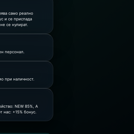
слява само реално
ус и се приспада
не се нулират.
ен персонал.
мо при наличност.
ройство: NEW 85%, A
т нас: +15% бонус.