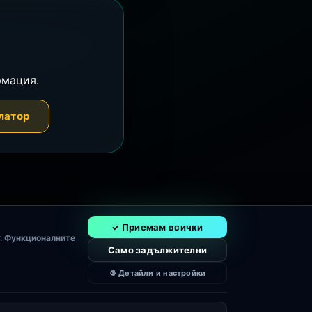
рмация.
латор
✓ Приемам всички
.
Функционалните
Само задължителни
⚙ Детайли и настройки