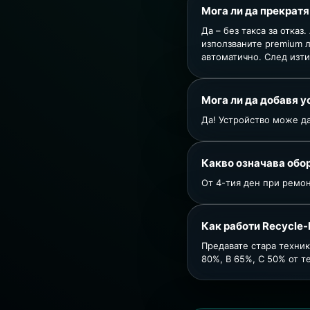
Мога ли да прекратя
Да – без такса за отка
използваните premium л
автоматично. След изти
Мога ли да добавя у
Да! Устройство може да
Какво означава обо
От 4-тия ден при ремон
Как работи Recycle
Предавате стара техник
80%, B 65%, C 50% от т