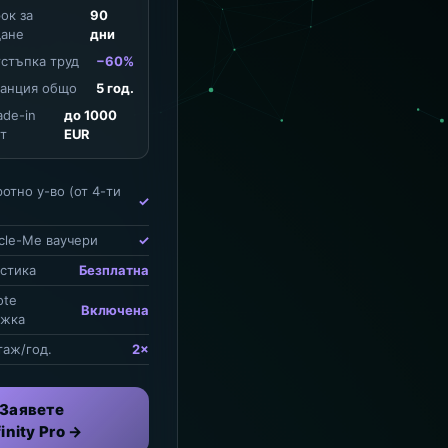
рок за
90
ане
дни
тстъпка труд
−60%
аранция общо
5 год.
ade-in
до 1000
т
EUR
отно у-во (от 4-ти
✓
ycle-Me ваучери
✓
истика
Безплатна
ote
Включена
ъжка
таж/год.
2×
 Заявете
finity Pro →