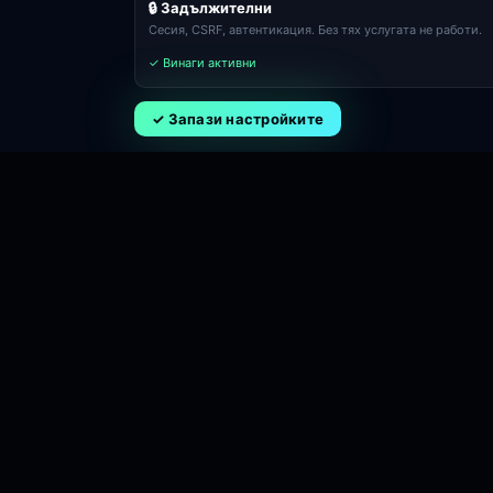
🔒 Задължителни
Сесия, CSRF, автентикация. Без тях услугата не работи.
✓ Винаги активни
✓ Запази настройките
OASI EOOD · ЕИК 206259665
s. Yunak, p.k. 9138, ul. 1-va No 1