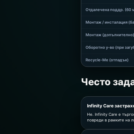
Отдалечена поддр. (60 
Монтаж / инсталация (ба
Монтаж (допълнително
Оборотно у-во (при загу
Recycle-Me (отпадък)
Често зад
Infinity Care застрах
Не. Infinity Care е тър
повреди в рамките на л