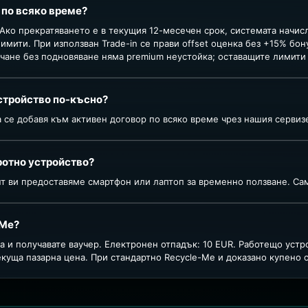
 по всяко време?
з. Ако прекратяването е в текущия 12-месечен срок, системата начи
имити. При използван Trade-in се прави offset оценка без +15% бон
чане без подновяване няма premium неустойка; оставащите лимити 
стройство по-късно?
 се добавя към активен договор по всяко време чрез нашия сервиз
ротно устройство?
т ви предоставяме смартфон или лаптоп за временно ползване. Са
-Me?
а и получавате ваучер. Електронен отпадък: 10 EUR. Работещо уст
екуща пазарна цена. При стандартно Recycle-Me и доказано купено о