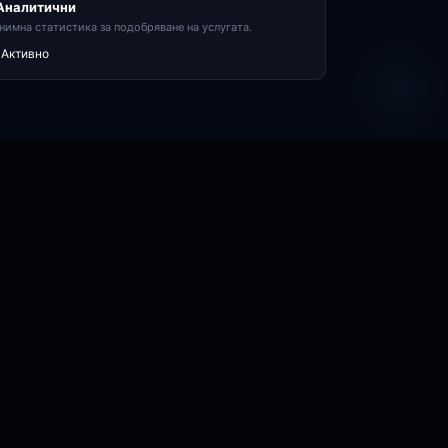
 Аналитични
нимна статистика за подобряване на услугата.
Активно
A
УСЛУГА
КОНТАКТИ
Планове и цени
📞 +359886247933
Калкулатор
✉ office@oa-sy.com
Сервизна заявка
Резервация сервиз
Сервизен ценоразпис
Проследяване ремонт
Общи условия
GDPR