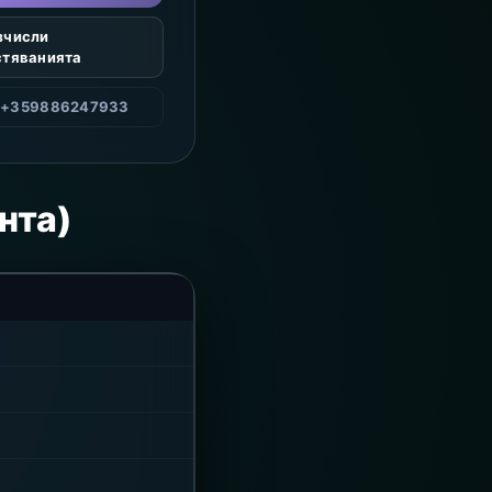
зчисли
стяванията
 +359886247933
нта)