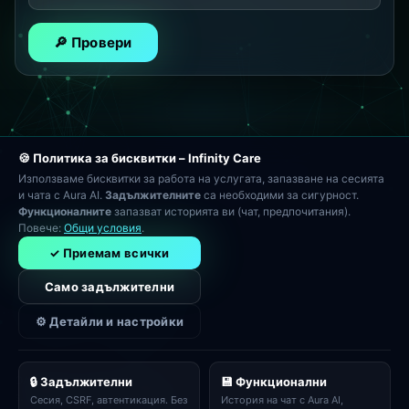
🔎 Провери
🍪 Политика за бисквитки – Infinity Care
Използваме бисквитки за работа на услугата, запазване на сесията
и чата с Aura AI.
Задължителните
са необходими за сигурност.
Функционалните
запазват историята ви (чат, предпочитания).
Повече:
Общи условия
.
✓ Приемам всички
Само задължителни
⚙ Детайли и настройки
OASI EOOD · ЕИК 206259665
🔒 Задължителни
💾 Функционални
s. Yunak, p.k. 9138, ul. 1-va No 1
Сесия, CSRF, автентикация. Без
История на чат с Aura AI,